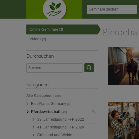
Pferdeha
Online-Seminare
[3]
Videos
[2]
Durchsuchen
Kategorien
Alle Kategorien
[108]
BluePlanet Germany
[4]
Pferdewirtschaft
[49]
39. Jahrestagung FFP 2022
41. Jahrestagung FFP 2024
Grünland und Weide