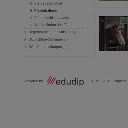
Pferdegesundheit
Pferdehaltung
Pferdezucht quo vadis
Wohlbefinden des Pferdes
Regenerative Landwirtschaft
[25]
SGL-Online-Seminare
[24]
SGL-Veranstaltungen
[6]
Powered by
Hilfe
AGB
Impress