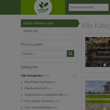
Alle Kate
Online-Seminare
[108]
Videos
[82]
Durchsuchen
Kategorien
Alle Kategorien
[108]
BluePlanet Germany
[4]
Pferdewirtschaft
[49]
Regenerative Landwirtschaft
[25]
SGL-Online-Seminare
[24]
SGL-Veranstaltungen
[6]