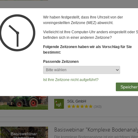
Wir haben festgestellt, dass Ihre Uhrzeit von der
Produktwebinar "Begrünungen"
voreingestellten Zeitzone (MEZ) abweicht.
Welche Vorteile haben Zwischenfrüchte und Unte
Vielleicht ist Ihre Computer-Uhr anders eingestellt oder 
Mischungen eignen sich für mich? Antworten auf 
befinden sich in einer anderen Zeitzone?
Fragen finden Sie hier!
Folgende Zeitzonen haben wir als Vorschlag für Sie
SGL GmbH
bestimmt:
(343)
Passende Zeitzonen
Anwendungswebinar "Silizium"
Ist Ihre Zeitzone nicht aufgeführt?
fachliche Hintergründe, Produkt- und Anwendun
Speicher
des Nährstoffes Silizium
SGL GmbH
(343)
Basiswebinar "Komplexe Bodenanal
Die komplexe Bodenanalyse ist ein wichtiges Werk