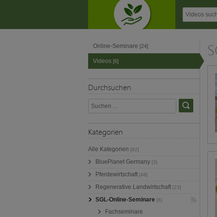
S
Online-Seminare
[24]
Videos
[6]
Durchsuchen
Kategorien
Alle Kategorien
[82]
BluePlanet Germany
[3]
Pferdewirtschaft
[48]
Regenerative Landwirtschaft
[23]
SGL-Online-Seminare
[6]
Fachseminare