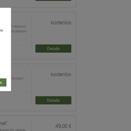
kostenlos
rsaaten? Welche
Sie
diese und weitere
Details
kostenlos
gsempfehlungen
n
Details
yse"
49,00 €
zeug für stabile