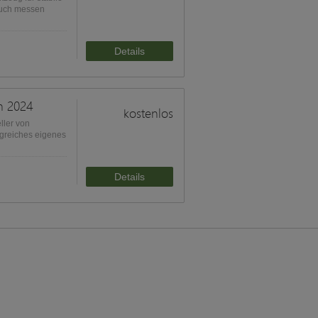
auch messen
Details
h 2024
kostenlos
ller von
ngreiches eigenes
Details