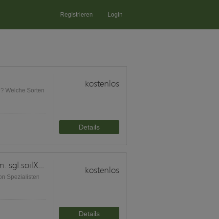
Registrieren
Login
kostenlos
te? Welche Sorten
Details
Von der Bodenprobe zum Düngeplan: sgl.soilXpert
kostenlos
on Spezialisten
Details