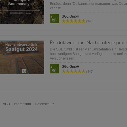
Erträge, denn "Du kannst nur managen, was Du 
kannst".
SGL GmbH
Johann Ekenhorst und Dr. Ulrich Koch erklären im
(343)
Produktwebinar: Nacherntegespräc
Die SGL GmbH ist seit vier Jahrzehnten ein Herste
hochwertigem Saatgut und verfügt über ein umfa
Versuchswesen.
SGL GmbH
(343)
AGB
Impressum
Datenschutz