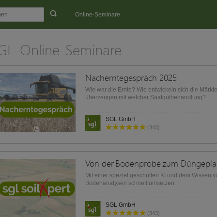
Online-Seminare
GL-Online-Seminare
Nacherntegespräch 2025
Wie war die Ernte? Wie entwickeln sich die Märk
überzeugen mit welcher Saatgutbehandlung?
SGL GmbH
(343)
Mit einer speziel geschulten KI und dem Wissen v
Bodenanalysen schnell umsetzen.
SGL GmbH
(343)