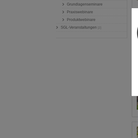
Grundlagenseminare
Praxiswebinare
Produktwebinare
SGL-Veranstaltungen
[2]